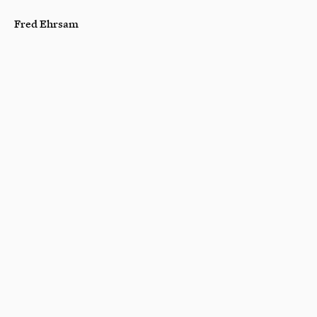
Fred Ehrsam
About
X